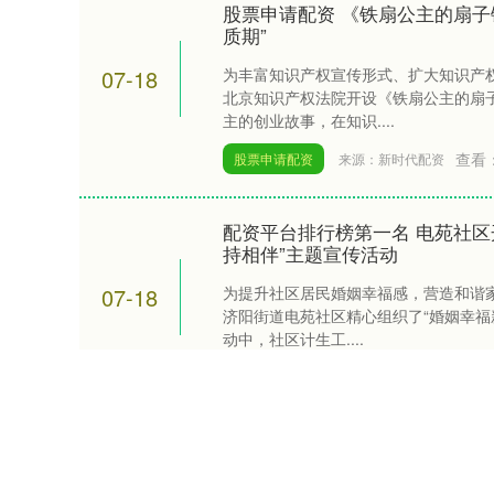
股票申请配资 《铁扇公主的扇子
质期”
07-18
为丰富知识产权宣传形式、扩大知识产
北京知识产权法院开设《铁扇公主的扇
主的创业故事，在知识....
查看
股票申请配资
来源：新时代配资
配资平台排行榜第一名 电苑社区
持相伴”主题宣传活动
07-18
为提升社区居民婚姻幸福感，营造和谐
济阳街道电苑社区精心组织了“婚姻幸福
动中，社区计生工....
查看：
218
分类：
专
来源：金御优配
上海配资之家 池鹭夫妇育雏记
新华社记者柳王敏上海配资之家 盛夏