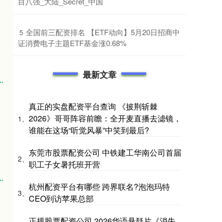
目八强_大陆_Secret_中国
​全国前三配资排名 【ETF动向】5月20日招商中
5
证消费电子主题ETF基金涨0.68%
最新文章
真正的实盘配资平台查询 《披荆斩棘
2026》哥哥阵容前瞻：全开麦直播去滤镜，
1、
谁能在这场“听觉风暴”中笑到最后?
东莞市股票配资公司 中铁建工华南公司首届
2、
职工子女暑托班开营
杭州配资平台有哪些 跨界联名?泡泡玛特
3、
CEO到访苹果总部
正规股票配资公司 2026华语悬疑片《消失