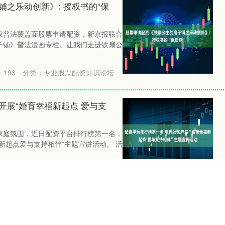
铺之乐动创新》: 授权书的“保
权普法覆盖面股票申请配资，新京报联合
子铺》普法漫画专栏。让我们走进铁扇公
：
198
分类：
专业股票配资知识论坛
开展“婚育幸福新起点 爱与支
家庭氛围，近日配资平台排行榜第一名，
新起点爱与支持相伴”主题宣讲活动。 活
业股票配资知识论坛
时节，湖南省永州市蓝山县塔峰镇雷家岭