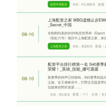
查看
股票申请配资
来源：尚红网配资
上海配资之家 WBG遗憾止步E
_Secret_中国
08-10
在刚刚结束的2025电竞世界杯（Esport Wo
《彩虹六号》项目中上海配资之家，来自中
查看：
上海配资之家
来源：通盈配资
配资平台排行榜第一名 S40赛
荣耀！_英雄_技能_娜可露露
08-10
新赛季的钟声已经敲响，S40赛季的战
之旅。在王者峡谷中，打野位无疑是带
仅能掌控野区资源，....
查看：
111
分类：
专
来源：满红配资