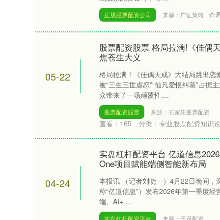
查
正规股票配资公司
来源：广证策略
股票配资股票 格局拉满!《佳偶
焦苍生大义
05-22
格局拉满！《佳偶天成》大结局跳出恋
被“三生三世虐恋”“仙凡爱恨纠葛”占
众带来了一场颠覆性....
股票配资股票
来源：石家庄股票配资
查看：
165
分类：
专业股票配资知识
实盘杠杆配资平台 亿道信息2026
One项目赋能端侧智能新布局
04-24
本报讯 （记者刘晓一）4月22日晚间
称“亿道信息”）发布2026年第一季度经
端、AI+....
实盘杠杆配资平台
来源：千茂配资