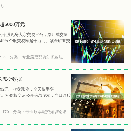
论坛
5000万元
3只个股现身大宗交易平台，累计成交量
其中49只个股交易额超千万元。紫金矿业交
213
分类：
专业股票配资知识论坛
龙虎榜数据
9.32元，收盘涨停，全天换手率
29亿元。科创板交易公开信息显示，当日该股
：
170
分类：
专业股票配资知识论坛