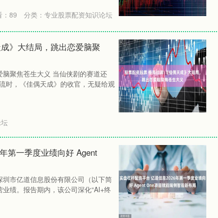
看：
89
分类：
专业股票配资知识论坛
天成》大结局，跳出恋爱脑聚
爱脑聚焦苍生大义 当仙侠剧的赛道还
据主流时，《佳偶天成》的收官，无疑给观
论坛
年第一季度业绩向好 Agent
，深圳市亿道信息股份有限公司（以下简
营业绩。报告期内，该公司深化“AI+终