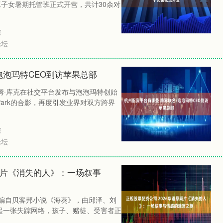
工子女暑期托管班正式开营，共计30余对
资
论坛
泡泡玛特CEO到访苹果总部
姆·库克在社交平台发布与泡泡玛特创始
 Park的合影，再度引发业界对双方跨界
资
论坛
悬疑片《消失的人》：一场叙事
改编自贝客邦小说《海葵》，由邱泽、刘
起一张失踪网络，孩子、赌徒、受害者正