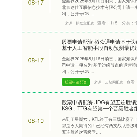
08-17
金融界2025年8月16日消息，国家知
北京达佳互联信息技术有限公司申请一项
利，公开号CN....
查看：
115
分类：
来源：操盘宝配资
股票申请配资 微众通申请基于边
基于人工智能手段自动预测最优
08-17
金融界2025年8月16日消息，国家知
司申请一项名为“基于边缘节点的运营策
利，公开号CN....
查看
股票申请配资
来源：云燚网配资
股票申请配资 JDG有望五连胜
KSG，TTG有望第一个晋级胜者组
08-10
来到了星期六，KPL终于有三场比赛了
都是令人期待的！已经有两支战队晋级季
五连胜首次晋级季....