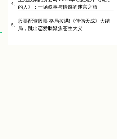
4、
的人》：一场叙事与情感的迷宫之旅
股票配资股票 格局拉满!《佳偶天成》大结
5、
局，跳出恋爱脑聚焦苍生大义