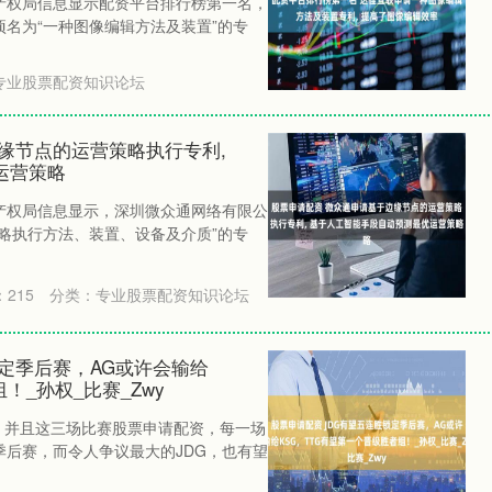
识产权局信息显示配资平台排行榜第一名，
名为“一种图像编辑方法及装置”的专
专业股票配资知识论坛
缘节点的运营策略执行专利,
运营策略
识产权局信息显示，深圳微众通网络有限公
略执行方法、装置、设备及介质”的专
：
215
分类：
专业股票配资知识论坛
锁定季后赛，AG或许会输给
！_孙权_比赛_Zwy
！并且这三场比赛股票申请配资，每一场
后赛，而令人争议最大的JDG，也有望